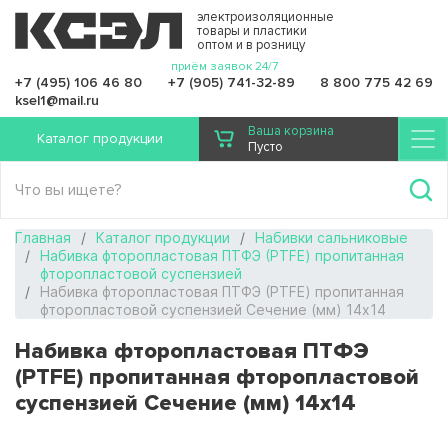
электроизоляционные
товары и пластики
оптом и в розницу
приём заявок 24/7
+7 (495) 106 46 80
+7 (905) 741-32-89
8 800 775 42 69
ksel1@mail.ru
Ваша корзина
Каталог продукции
Пусто
Чт
Главная
Каталог продукции
Набивки сальниковые
Набивка фторопластовая ПТФЭ (PTFE) пропитанная
фторопластовой суспензией
Набивка фторопластовая ПТФЭ (PTFE) пропитанная
фторопластовой суспензией Сечение (мм) 14х14
Набивка фторопластовая ПТФЭ
(PTFE) пропитанная фторопластовой
суспензией Сечение (мм) 14х14