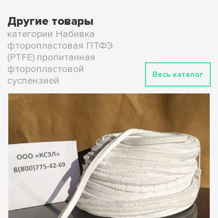
Другие товары
категории Набивка
фторопластовая ПТФЭ
(PTFE) пропитанная
фторопластовой
Весь каталог
суспензией