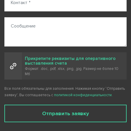
Сообщение
Прикрепите реквизиты для оперативного
выставления счета
Формат: .doc, .pdf, .xlsx, .png, .jpg. Размер не более 10
Мб
Все поля обязательны для заполнения. Нажимая кнопку “Отправить
заявку”, Вы соглашаетесь с
политикой конфиденциальности.